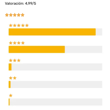
Valoración: 4,99/5




